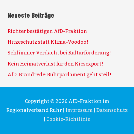
Neueste Beiträge
Richter bestätigen AfD-Fraktion
Hitzeschutz statt Klima-Voodoo!
Schlimmer Verdacht bei Kulturförderung!
Kein Heimatverlust für den Kiesexport!
AfD-Brandrede: Ruhrparlament geht steil!
Copyright © 2026
AfD-Fraktion im
Regionalverband Ruhr
|
Impressum
|
Datenschutz
|
Cookie-Richtlinie