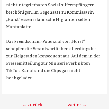
nichtintegrierbaren Sozialhilfeempfängern
beschönigen. Im Gegensatz zu Kommissarin
„Horst“ essen islamische Migranten selten
Mantaplatte!
Das Fremdschäm-Potenzial von „Horst“
schöpfen die Verantwortlichen allerdings bis
zur Zielgeraden konsequent aus: Auf dem in der
Pressemitteilung zur Miniserie verlinkten
TikTok-Kanal sind die Clips gar nicht
hochgeladen.
Beitragsnavigation
←
zurück
weiter
→