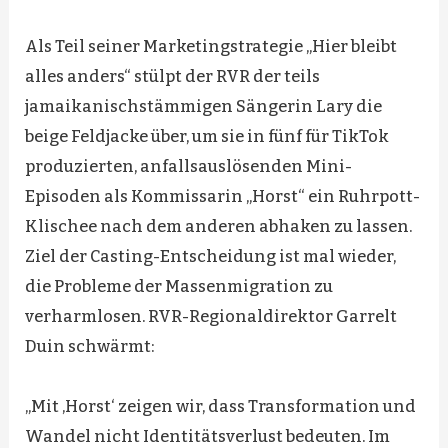
Als Teil seiner Marketingstrategie „Hier bleibt
alles anders“ stülpt der RVR der teils
jamaikanischstämmigen Sängerin Lary die
beige Feldjacke über, um sie in fünf für TikTok
produzierten, anfallsauslösenden Mini-
Episoden als Kommissarin „Horst“ ein Ruhrpott-
Klischee nach dem anderen abhaken zu lassen.
Ziel der Casting-Entscheidung ist mal wieder,
die Probleme der Massenmigration zu
verharmlosen. RVR-Regionaldirektor Garrelt
Duin schwärmt:
„Mit ‚Horst‘ zeigen wir, dass Transformation und
Wandel nicht Identitätsverlust bedeuten. Im