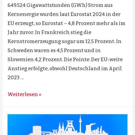
649.524 Gigawattstunden (GWh) Strom aus
Kernenergie wurden laut Eurostat 2024 in der
EU erzeugt, so Eurostat – 4,8 Prozent mehr als im
Jahr zuvor. In Frankreich stieg die
Kernstromerzeugung sogar um 12,5 Prozent. In
Schweden waren es 4,5 Prozent und in
Slowenien 4,2 Prozent. Die Pointe: Der EU-weite
Anstieg erfolgte, obwohl Deutschland im April
2023 …
Mehr
Weiterlesen »
Kernenergiestrom
trotz
deutschen
Atomausstiegs!