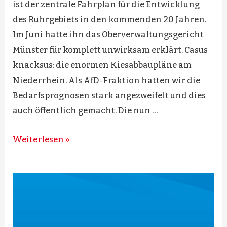
ist der zentrale Fahrplan für die Entwicklung
des Ruhrgebiets in den kommenden 20 Jahren.
Im Juni hatte ihn das Oberverwaltungsgericht
Münster für komplett unwirksam erklärt. Casus
knacksus: die enormen Kiesabbaupläne am
Niederrhein. Als AfD-Fraktion hatten wir die
Bedarfsprognosen stark angezweifelt und dies
auch öffentlich gemacht. Die nun …
Richter
Weiterlesen »
bestätigen
AfD-
Fraktion