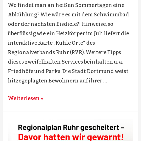
Wo findet man an heißen Sommertagen eine
Abkühlung? Wie wäre es mit dem Schwimmbad
oder der nächsten Eisdiele?! Hinweise, so
überflüssig wie ein Heizkörper im Juli liefert die
interaktive Karte „Kühle Orte“ des
Regionalverbands Ruhr (RVR). Weitere Tipps
dieses zweifelhaften Services beinhalten u. a.
Friedhöfe und Parks. Die Stadt Dortmund weist
hitzegeplagten Bewohnern auf ihrer …
Halten
Weiterlesen »
die
uns
für
hitzeblöd?