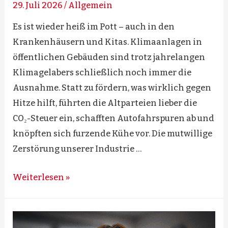
29. Juli 2026
/
Allgemein
Es ist wieder heiß im Pott – auch in den
Krankenhäusern und Kitas. Klimaanlagen in
öffentlichen Gebäuden sind trotz jahrelangen
Klimagelabers schließlich noch immer die
Ausnahme. Statt zu fördern, was wirklich gegen
Hitze hilft, führten die Altparteien lieber die
CO₂-Steuer ein, schafften Autofahrspuren ab und
knöpften sich furzende Kühe vor. Die mutwillige
Zerstörung unserer Industrie …
Hitzeschutz
Weiterlesen »
statt
Klima-
Voodoo!