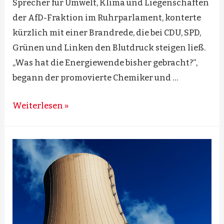
Sprecher für Umwelt, Klima und Liegenschaften
der AfD-Fraktion im Ruhrparlament, konterte
kürzlich mit einer Brandrede, die bei CDU, SPD,
Grünen und Linken den Blutdruck steigen ließ.
„Was hat die Energiewende bisher gebracht?“,
begann der promovierte Chemiker und …
AfD-
Weiterlesen »
Brandrede:
Ruhrparlament
geht
steil!