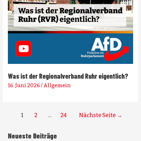
Was ist der Regionalverband Ruhr eigentlich?
16. Juni 2026
/
Allgemein
Seitennummerierung
1
2
…
24
Nächste Seite
→
der
Beiträge
Neueste Beiträge