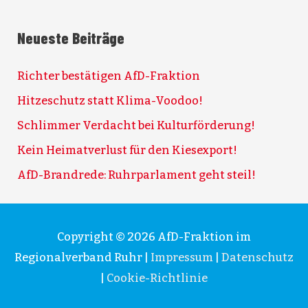
Neueste Beiträge
Richter bestätigen AfD-Fraktion
Hitzeschutz statt Klima-Voodoo!
Schlimmer Verdacht bei Kulturförderung!
Kein Heimatverlust für den Kiesexport!
AfD-Brandrede: Ruhrparlament geht steil!
Copyright © 2026
AfD-Fraktion im
Regionalverband Ruhr
|
Impressum
|
Datenschutz
|
Cookie-Richtlinie