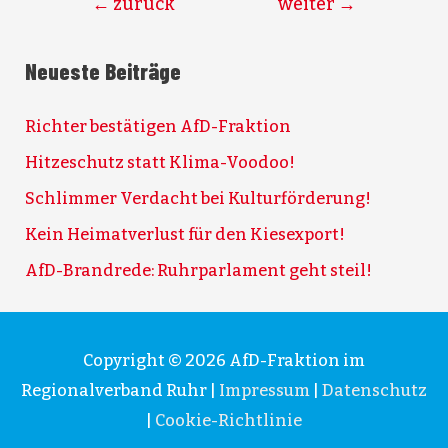
←
zurück
weiter
→
Neueste Beiträge
Richter bestätigen AfD-Fraktion
Hitzeschutz statt Klima-Voodoo!
Schlimmer Verdacht bei Kulturförderung!
Kein Heimatverlust für den Kiesexport!
AfD-Brandrede: Ruhrparlament geht steil!
Copyright © 2026
AfD-Fraktion im
Regionalverband Ruhr
|
Impressum
|
Datenschutz
|
Cookie-Richtlinie