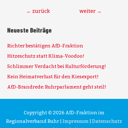
Beitragsnavigation
←
zurück
weiter
→
Neueste Beiträge
Richter bestätigen AfD-Fraktion
Hitzeschutz statt Klima-Voodoo!
Schlimmer Verdacht bei Kulturförderung!
Kein Heimatverlust für den Kiesexport!
AfD-Brandrede: Ruhrparlament geht steil!
Copyright © 2026
AfD-Fraktion im
Regionalverband Ruhr
|
Impressum
|
Datenschutz