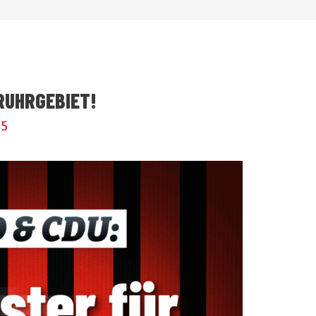
RUHRGEBIET!
25