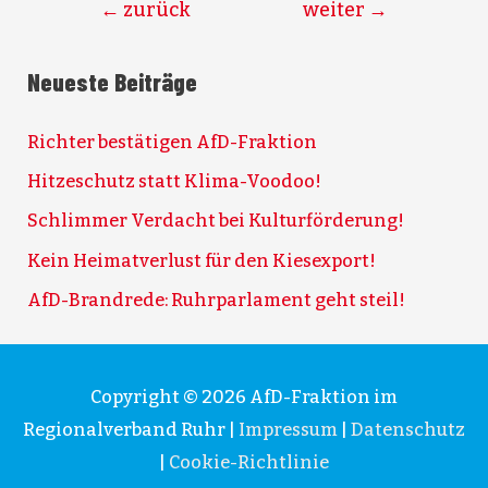
Beitragsnavigation
←
zurück
weiter
→
Neueste Beiträge
Richter bestätigen AfD-Fraktion
Hitzeschutz statt Klima-Voodoo!
Schlimmer Verdacht bei Kulturförderung!
Kein Heimatverlust für den Kiesexport!
AfD-Brandrede: Ruhrparlament geht steil!
Copyright © 2026
AfD-Fraktion im
Regionalverband Ruhr
|
Impressum
|
Datenschutz
|
Cookie-Richtlinie