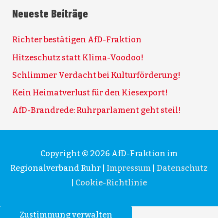
Neueste Beiträge
Richter bestätigen AfD-Fraktion
Hitzeschutz statt Klima-Voodoo!
Schlimmer Verdacht bei Kulturförderung!
Kein Heimatverlust für den Kiesexport!
AfD-Brandrede: Ruhrparlament geht steil!
Copyright © 2026
AfD-Fraktion im
Regionalverband Ruhr
|
Impressum
|
Datenschutz
|
Cookie-Richtlinie
Zustimmung verwalten