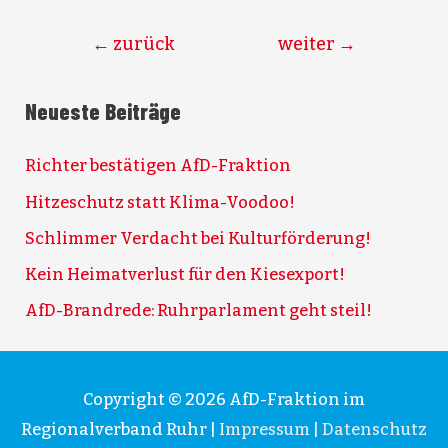
Beitragsnavigation
←
zurück
weiter
→
Neueste Beiträge
Richter bestätigen AfD-Fraktion
Hitzeschutz statt Klima-Voodoo!
Schlimmer Verdacht bei Kulturförderung!
Kein Heimatverlust für den Kiesexport!
AfD-Brandrede: Ruhrparlament geht steil!
Copyright © 2026
AfD-Fraktion im
Regionalverband Ruhr
|
Impressum
|
Datenschutz