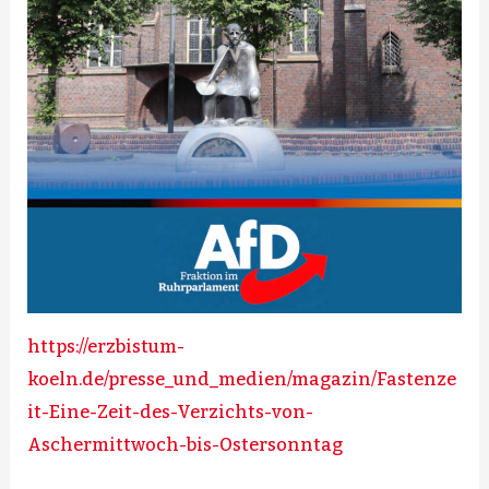
https://erzbistum-
koeln.de/presse_und_medien/magazin/Fastenze
it-Eine-Zeit-des-Verzichts-von-
Aschermittwoch-bis-Ostersonntag