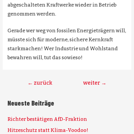
abgeschalteten Kraftwerke wieder in Betrieb
genommen werden.
Gerade wer weg von fossilen Energieträgern will,
müsste sich für moderne, sichere Kernkraft
starkmachen! Wer Industrie und Wohlstand
bewahren will, tut das sowieso!
Beitragsnavigation
←
zurück
weiter
→
Neueste Beiträge
Richter bestätigen AfD-Fraktion
Hitzeschutz statt Klima-Voodoo!