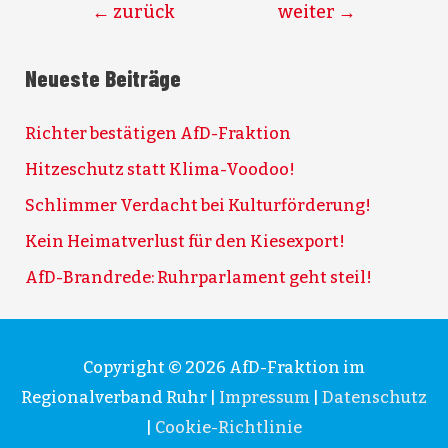
←
zurück
weiter
→
Neueste Beiträge
Richter bestätigen AfD-Fraktion
Hitzeschutz statt Klima-Voodoo!
Schlimmer Verdacht bei Kulturförderung!
Kein Heimatverlust für den Kiesexport!
AfD-Brandrede: Ruhrparlament geht steil!
Copyright © 2026
AfD-Fraktion im
Regionalverband Ruhr
|
Impressum
|
Datenschutz
|
Cookie-Richtlinie